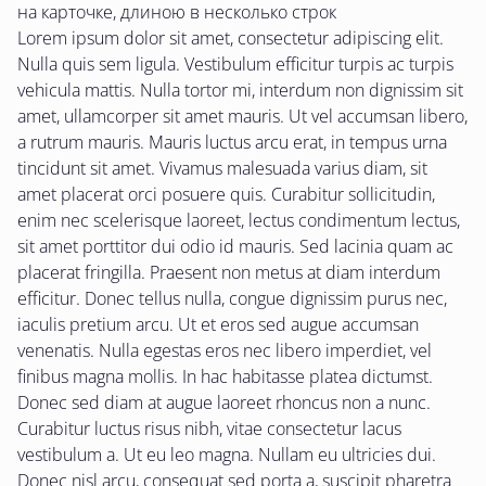
на карточке, длиною в несколько строк
Lorem ipsum dolor sit amet, consectetur adipiscing elit.
Nulla quis sem ligula. Vestibulum efficitur turpis ac turpis
vehicula mattis. Nulla tortor mi, interdum non dignissim sit
amet, ullamcorper sit amet mauris. Ut vel accumsan libero,
a rutrum mauris. Mauris luctus arcu erat, in tempus urna
tincidunt sit amet. Vivamus malesuada varius diam, sit
amet placerat orci posuere quis. Curabitur sollicitudin,
enim nec scelerisque laoreet, lectus condimentum lectus,
sit amet porttitor dui odio id mauris. Sed lacinia quam ac
placerat fringilla. Praesent non metus at diam interdum
efficitur. Donec tellus nulla, congue dignissim purus nec,
iaculis pretium arcu. Ut et eros sed augue accumsan
venenatis. Nulla egestas eros nec libero imperdiet, vel
finibus magna mollis. In hac habitasse platea dictumst.
Donec sed diam at augue laoreet rhoncus non a nunc.
Curabitur luctus risus nibh, vitae consectetur lacus
vestibulum a. Ut eu leo magna. Nullam eu ultricies dui.
Donec nisl arcu, consequat sed porta a, suscipit pharetra