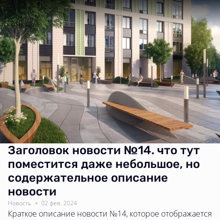
Назад
Заголовок новости №14. что тут
поместится даже небольшое, но
содержательное описание
новости
Новость
02 фев. 2024
Краткое описание новости №14, которое отображается